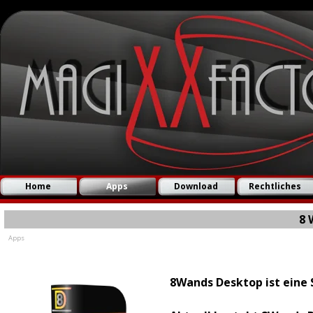
Direkt zum Seiteninhalt
Home
Apps
Download
Rechtliches
▼
8 
Apps
8Wands Desktop ist eine 