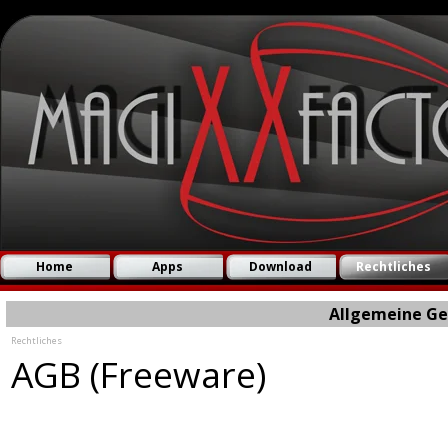
Direkt zum Seiteninhalt
Home
Apps
Download
Rechtliches
▼
Allgemeine Ge
Rechtliches
AGB (Freeware)